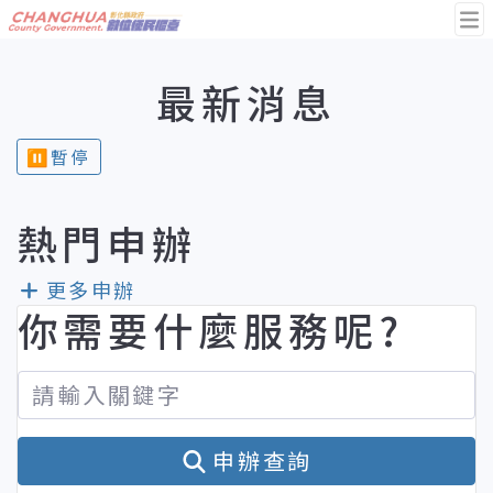
彰化縣政府｜數位便民櫃臺
:::
⏸︎暫停
最新消息
⏸︎暫停
熱門申辦
更多申辦
你需要什麼服務呢?
申辦查詢